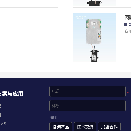
商
商用
*
方案与应用
电
电
需求
MS
咨询产品
技术交流
加盟合作
*