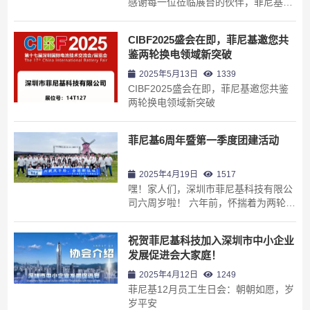
感谢每一位莅临展台的伙伴，菲尼基将
与上下游伙伴携手共建两轮换电新生
态，守护亿万用户的安全出行！
CIBF2025盛会在即，菲尼基邀您共
鉴两轮换电领域新突破
2025年5月13日
1339
CIBF2025盛会在即，菲尼基邀您共鉴
两轮换电领域新突破
菲尼基6周年暨第一季度团建活动
2025年4月19日
1517
嘿！家人们，深圳市菲尼基科技有限公
司六周岁啦！ 六年前，怀揣着为两轮电
动车出行 “大变样” 的梦想，菲尼基勇敢
踏上征程。创业之路泥泞艰难，但凭借
祝贺菲尼基科技加入深圳市中小企业
着对行业的深度理解，不服输的拼搏精
发展促进会大家庭！
神与卓越的创新思维，我们一路砥砺前
行。 庆六周年活动现场 坚持自主研发
2025年4月12日
1249
是我们...
菲尼基12月员工生日会：朝朝如愿，岁
岁平安