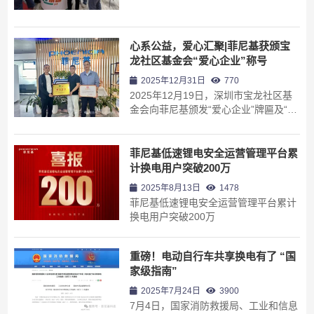
心系公益，爱心汇聚|菲尼基获颁宝
龙社区基金会“爱心企业”称号
2025年12月31日
770
2025年12月19日，深圳市宝龙社区基
金会向菲尼基颁发“爱心企业”牌匾及“捐
献证书”。菲尼基以行动诠释责任与担
当，用爱心传递温度，为需要关怀的群
体送上真挚祝福与切实支持。 宝龙社区
菲尼基低速锂电安全运营管理平台累
基金会胡秘书长向菲尼基工会副主席阳
计换电用户突破200万
浩颁发荣誉牌匾 9月11日，菲尼基分别
2025年8月13日
1478
向深圳市龙...
菲尼基低速锂电安全运营管理平台累计
换电用户突破200万
重磅！电动自行车共享换电有了 “国
家级指南”
2025年7月24日
3900
7月4日，国家消防救援局、工业和信息