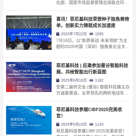
化部、国家市场监督管理总局联合印发
《电动自行车共享换电工作指南（试
行）》
喜讯！菲尼基科技荣登种子独角兽榜
单，创新实力铸就成长加速度
2025年7月22日
1595
7月18日，以“新质驱动·未来领航”为主
题的2025中国（深圳）独角兽企业大会
在深圳开幕。
菲尼基科技 | 应邀参加曼谷智能科技
展，共绘智能出行新蓝图
2025年6月10日
1182
受第二届侨交会 (曼谷) 智能科技展主办
方诚挚邀请，业界领先的两轮电动车换
电综合服务商 —— 菲尼基科技，将于
2025年6月11日-13日，亮相曼谷
菲尼基科技参展CIBF2025完美收
IMPACT会展中心8号馆8D01/03展位，
官！
为泰国两轮电动车换电领域发展注入专
业智慧与创新动能！
2025年5月23日
1143
菲尼基科技参展CIBF2025完美收官！